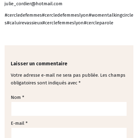
julie_cordier@hotmail.com
#cercledefemmes
#cercledefemmeslyon
#womentalkingcircle
s
#caluirevassieux
#cerclefemmeslyon
#cercleparole
Laisser un commentaire
Votre adresse e-mail ne sera pas publiée.
Les champs
obligatoires sont indiqués avec
*
Nom
*
E-mail
*