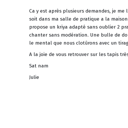
Ca y est après plusieurs demandes, je me l
soit dans ma salle de pratique a la maison
propose un kriya adapté sans oublier 2 p
chanter sans modération. Une bulle de dou
le mental que nous clotûrons avec un tirage
A la joie de vous retrouver sur les tapis très
Sat nam
Julie
Étiquettes:
KUNDALINI YOGA
YOGA LYON 6