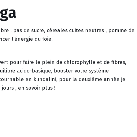
oga
ilibre : pas de sucre, céreales cuites neutres , pomme de
ncer l’énergie du foie.
vert pour faire le plein de chlorophylle et de fibres,
équilibre acido-basique, booster votre système
ntournable en kundalini, pour la deuxième année je
jours ,
en savoir plus !
 inférieur : Chakra 1 – 2 et 3, favoriser les mouvements
ste et du thorax.
(stimuler la digestion) / Livèche (Detox) / Essence de
ol (régénérer les cellules hépathiques) / Romarin à
icule biliaire) / Pamplemousse (en cas d’excès)