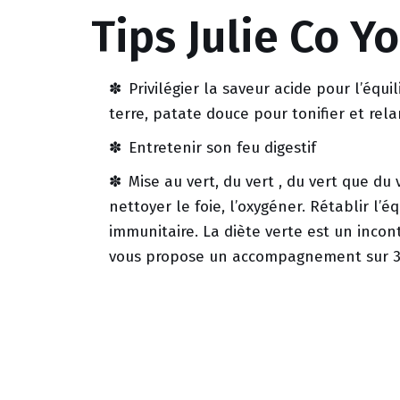
Tips Julie Co Y
Privilégier la saveur acide pour l’équ
terre, patate douce pour tonifier et rela
Entretenir son feu digestif
Mise au vert, du vert , du vert que du 
nettoyer le foie, l’oxygéner. Rétablir l’
immunitaire. La diète verte est un inco
vous propose un accompagnement sur 3 
Travail principalement sur le triangle
de torsion, rotation de la colonne, du bu
HUILES ESSENTIELLES : Menthe poivrée 
citron jaune (Protéger) / Thym à thylan
Verbenone (Drainage du foie et de la vés